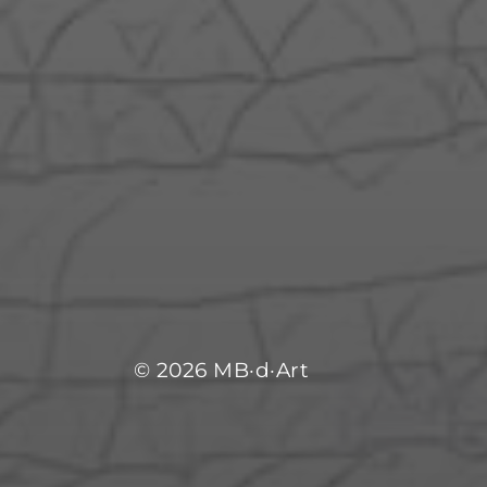
© 2026
MB­­­­­­­­­­­­·­­d·Art