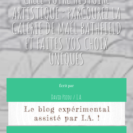
ARTISTIQUE : PARCOUREZ LA
GALERIE DE MAËL BATHFIELD
ET FAITES VOS CHOIX
UNIQUES
Écrit par
David Picou / I.A.