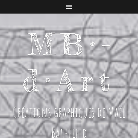
MB­­­­­­­­­­­­·­­
d·Art
Créations graphiques de Maël
Bathfield