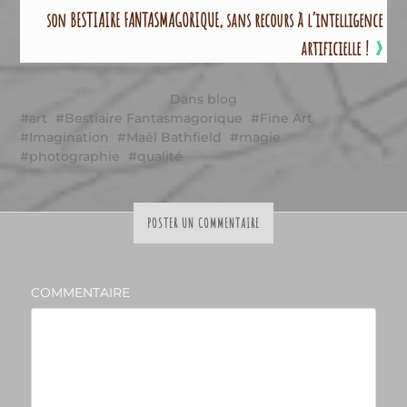
son BESTIAIRE FANTASMAGORIQUE, sans recours à l’intelligence
artificielle !
»
Dans
blog
art
Bestiaire Fantasmagorique
Fine Art
Imagination
Maël Bathfield
magie
photographie
qualité
POSTER UN COMMENTAIRE
COMMENTAIRE