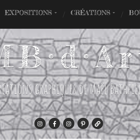
EXPOSITIONS
CRÉATIONS
BO
B­­­­­­­­­­­­·­­d·A
réations graphiques de Maël Bathfie