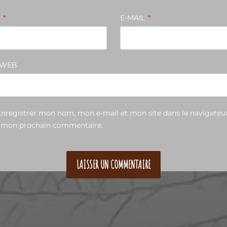
M
*
E-MAIL
*
 WEB
Enregistrer mon nom, mon e-mail et mon site dans le navigateu
 mon prochain commentaire.
TACT
CRÉATIONS
BOUTIQ