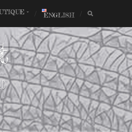
UTIQUE
ENGLISH
rt
ld