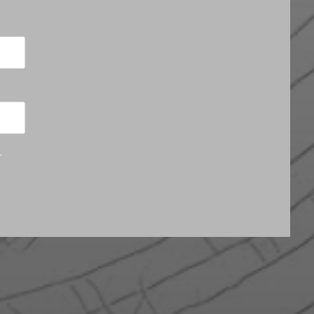
r
UE
ENGLISH