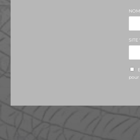
NO
SITE
pour
A PROPOS
CON