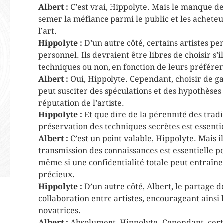
Albert :
C’est vrai, Hippolyte. Mais le manque d
semer la méfiance parmi le public et les acheteur
l’art.
Hippolyte :
D’un autre côté, certains artistes pe
personnel. Ils devraient être libres de choisir s’
techniques ou non, en fonction de leurs préfére
Albert :
Oui, Hippolyte. Cependant, choisir de g
peut susciter des spéculations et des hypothèses
réputation de l’artiste.
Hippolyte :
Et que dire de la pérennité des tradi
préservation des techniques secrètes est essentie
Albert :
C’est un point valable, Hippolyte. Mais i
transmission des connaissances est essentielle po
même si une confidentialité totale peut entraîner
précieux.
Hippolyte :
D’un autre côté, Albert, le partage d
collaboration entre artistes, encourageant ainsi 
novatrices.
Albert :
Absolument, Hippolyte. Cependant, certa