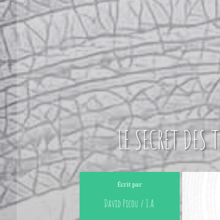
LE SECRET DES 
Écrit par
David Picou / I.A.