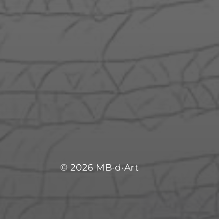
© 2026
MB­­­­­­­­­­­­·­­d·Art