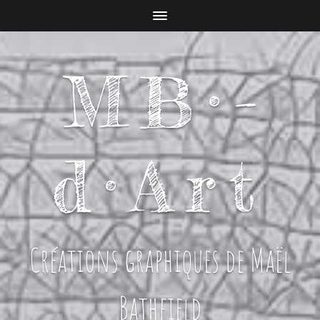
MB­­­­­­­­­­­­·­­
d·Art
Créations graphiques de Maël
Bathfield