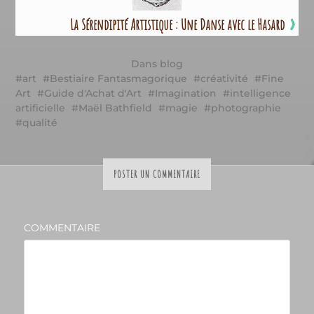
La Sérendipité Artistique : Une Danse avec le Hasard
»
Dans
blog
art
Bestiaire Fantasmagorique
créativité
Fine
Art
Guide d'Achat d'Art
Imagination
intelligence
artificielle
Maël Bathfield
magie
photographie
qualité
POSTER UN COMMENTAIRE
COMMENTAIRE