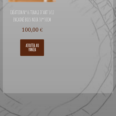
CRÉATION N°56 TIRAGE D’ART 3/12
ENCADRÉ BOIS NOIR 30*30CM
100,00
€
AJOUTER AU
PANIER
A PROPOS
CONTACT