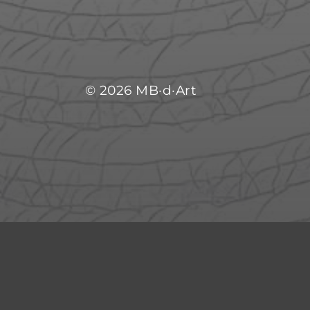
© 2026
MB­­­­­­­­­­­­·­­d·Art
MENTIONS LÉGALES