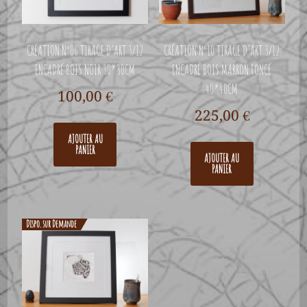
CRÉATION N°06 TIRAGE D’ART 3/12
CRÉATION N°10 TIRAGE D’ART 3/12
ENCADRÉ BOIS NOIR 30*30CM
ENCADRÉ BOIS MARRON FONCÉ
40*40CM
100,00
€
225,00
€
AJOUTER AU
PANIER
AJOUTER AU
PANIER
Dispo. sur Demande