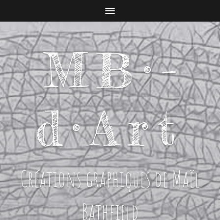
MB­­­­­­­­­­­­·­­
d·Art
Créations graphiques de Maël
Bathfield