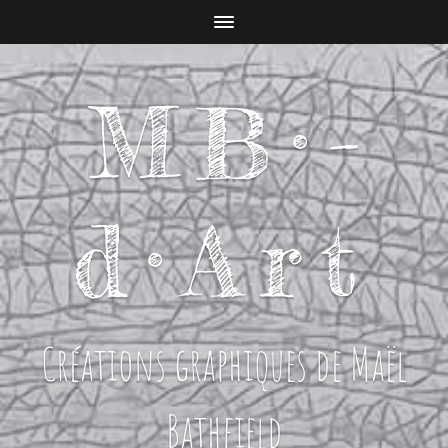
MB­­­­­­­­­­­­·­­
d·Art
Créations graphiques de Maël
Bathfield