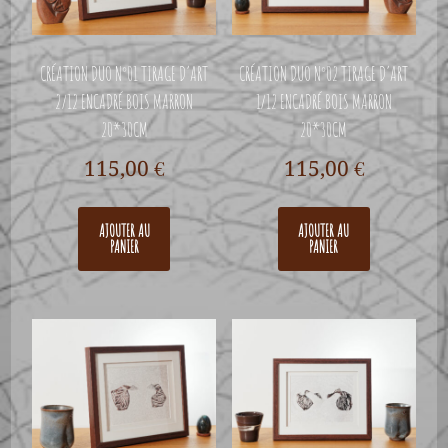
CRÉATION DUO N°01 TIRAGE D’ART
CRÉATION DUO N°02 TIRAGE D’ART
2/12 ENCADRÉ BOIS MARRON
1/12 ENCADRÉ BOIS MARRON
20*30CM
20*30CM
115,00
€
115,00
€
AJOUTER AU
AJOUTER AU
PANIER
PANIER