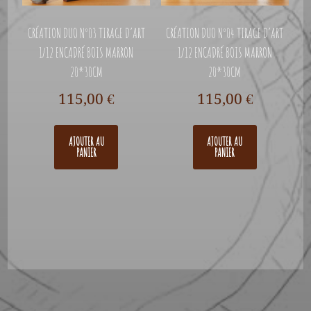
CRÉATION DUO N°03 TIRAGE D’ART
CRÉATION DUO N°04 TIRAGE D’ART
1/12 ENCADRÉ BOIS MARRON
1/12 ENCADRÉ BOIS MARRON
20*30CM
20*30CM
115,00
€
115,00
€
AJOUTER AU
AJOUTER AU
PANIER
PANIER
A PROPOS
CONTACT