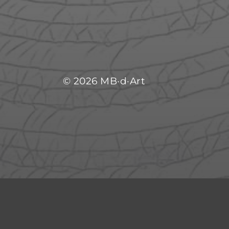
© 2026
MB­­­­­­­­­­­­·­­d·Art
MENTIONS LÉGALES